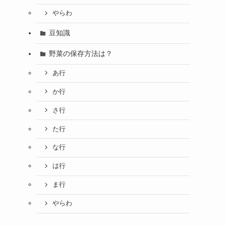
やらわ
豆知識
野菜の保存方法は？
あ行
か行
さ行
た行
な行
は行
ま行
やらわ