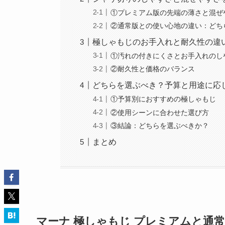
①プレミアム版の先端の薄さと混ぜ
②通常版との使い心地の違い：どち
極しゃもじのお手入れと耐久性の違
①汚れの付きにくさとお手入れのし
②耐久性と価格のバランス
どちらを選ぶべき？予算と用途に応
①予算別におすすめの極しゃもじ
②使用シーンに合わせた選び方
③結論：どちらを選ぶべきか？
まとめ
マーナ 極しゃもじ プレミアムと通