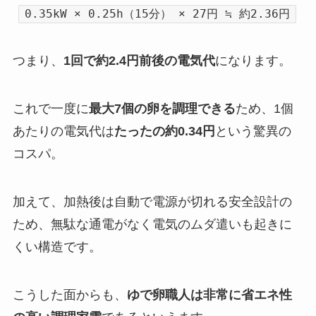
0.35kW × 0.25h（15分） × 27円 ≒ 約2.36円
つまり、
1回で約2.4円前後の電気代
になります。
これで一度に
最大7個の卵を調理できる
ため、1個
あたりの電気代は
たったの約0.34円
という驚異の
コスパ。
加えて、加熱後は自動で電源が切れる安全設計の
ため、無駄な通電がなく電気のムダ遣いも起きに
くい構造です。
こうした面からも、
ゆで卵職人は非常に省エネ性