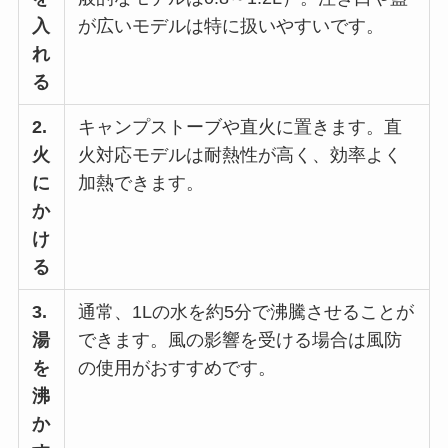
入
が広いモデルは特に扱いやすいです。
れ
る
2.
キャンプストーブや直火に置きます。直
火
火対応モデルは耐熱性が高く、効率よく
に
加熱できます。
か
け
る
3.
通常、1Lの水を約5分で沸騰させることが
湯
できます。風の影響を受ける場合は風防
を
の使用がおすすめです。
沸
か