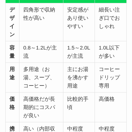
デ
四角形で収納
安定感が
細長い注
ザ
性が高い
あり使い
ぎ口でお
イ
やすい
しゃれ
ン
容
0.8～1.2Lが主
1.5～2.0L
1.0L以下
量
流
が主流
が多い
用
多用途（お
主にお湯
コーヒー
途
湯、スープ、
を沸かす
ドリップ
コーヒー）
用途
専用
価
高価格だが長
比較的手
高価格
格
期的にコスパ
頃
が良い
携
高い（内部収
中程度
中程度