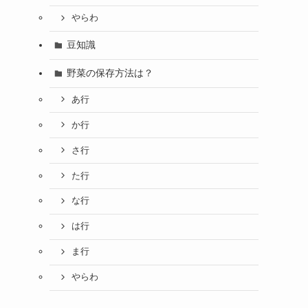
やらわ
豆知識
野菜の保存方法は？
あ行
か行
さ行
た行
な行
は行
ま行
やらわ