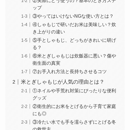
②実際にどう使うの？基本のとぎ方ステ
ップ
③やってはいけないNGな使い方とは？
④しゃもじで研いだお米は美味しい？炊
き上がりの違い
⑤手としゃもじ、どっちがきれいに研げ
る？
⑥米とぎしゃもじは炊飯器に悪い？傷や
衛生面の真実
⑦お手入れ方法と長持ちさせるコツ
米とぎしゃもじが人気の理由とは？
①ネイルや手荒れ対策にぴったりな便利
グッズ
②衛生的にお米をとげるから子育て家庭
にも◎
③冷たい水でも手を濡らさずにとげる冬
の救世主