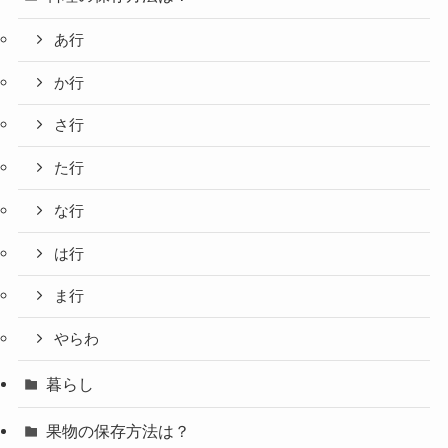
あ行
か行
さ行
た行
な行
は行
ま行
やらわ
暮らし
果物の保存方法は？