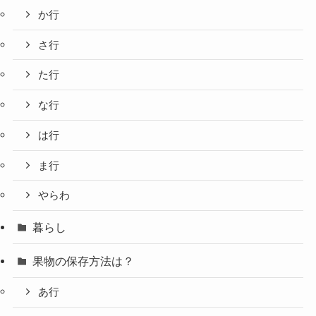
か行
さ行
た行
な行
は行
ま行
やらわ
暮らし
果物の保存方法は？
あ行