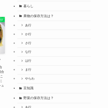
暮らし
果物の保存方法は？
か行
あ行
か行
さ行
な行
？
は行
合
ま行
場合
 こ
やらわ
に
シュ
豆知識
野菜の保存方法は？
あ行