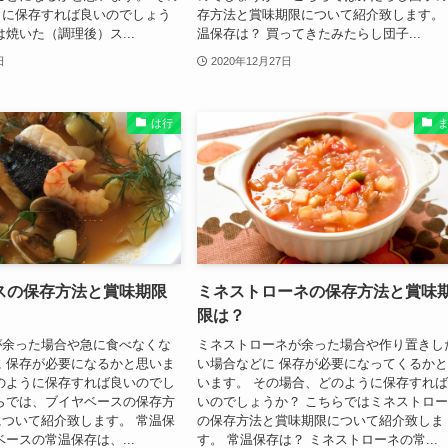
うに保存すれば良いのでしょう
存方法と賞味期限について紹介致します。
は焼いた（調理後）ス...
温保存は？ 買ってきたみたらし団子...
日
2020年12月27日
は行
スの保存方法と賞味期限
ミネストローネの保存方法と賞味
限は？
が余った場合や急に食べなくな
ミネストローネが余った場合や作り置きし
 保存が必要になるかと思いま
い場合などに 保存が必要になってくるか
のように保存すれば良いのでし
います。 その場合、どのように保存すれ
らでは、ブイヤベースの保存方
いのでしょうか？ こちらではミネストロ
ついて紹介致します。 常温保
の保存方法と賞味期限について紹介致しま
ベースの常温保存は、...
す。 常温保存は？ ミネストローネの常...