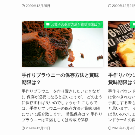
2020年12月25日
2020年12月24
お菓子の保存方法と賞味期限は？
手作りブラウニーの保存方法と賞味
手作りパウ
期限は？
賞味期限は
手作りブラウニーを作り置きしたいときなど
手作りパウン
に 保存が必要になると思いますが、 どのよう
は食べきれない
に保存すれば良いのでしょうか？ こちらで
手渡しする際
は、手作りブラウニーの保存方法と賞味期限
と思います。 
について紹介致します。 常温保存は？ 手作り
ば良いのでしょ
ブラウニーは常温もしくは冷蔵で保存...
ンドケーキの保
2020年12月21日
2020年12月20