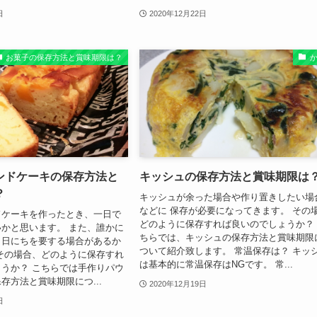
日
2020年12月22日
お菓子の保存方法と賞味期限は？
ンドケーキの保存方法と
キッシュの保存方法と賞味期限は
？
キッシュが余った場合や作り置きしたい場
などに 保存が必要になってきます。 その
ドケーキを作ったとき、一日で
どのように保存すれば良いのでしょうか？
かと思います。 また、誰かに
ちらでは、キッシュの保存方法と賞味期限
も日にちを要する場合があるか
ついて紹介致します。 常温保存は？ キッ
その場合、どのように保存すれ
は基本的に常温保存はNGです。 常...
うか？ こちらでは手作りパウ
存方法と賞味期限につ...
2020年12月19日
日