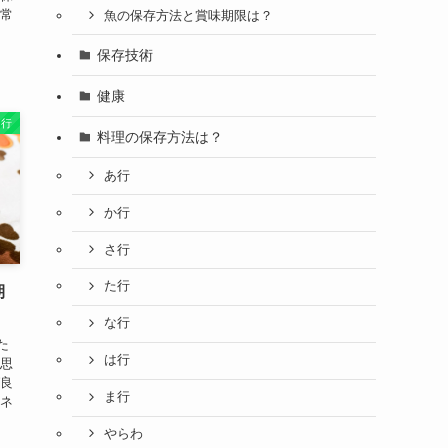
 常
魚の保存方法と賞味期限は？
保存技術
健康
ま行
料理の保存方法は？
あ行
か行
さ行
た行
期
な行
た
は行
と思
ば良
ま行
ーネ
やらわ