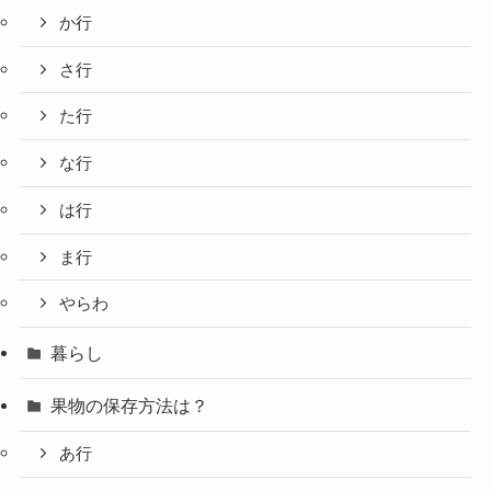
か行
さ行
た行
な行
は行
ま行
やらわ
暮らし
果物の保存方法は？
あ行