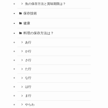
魚の保存方法と賞味期限は？
保存技術
健康
料理の保存方法は？
あ行
か行
さ行
た行
な行
は行
ま行
やらわ