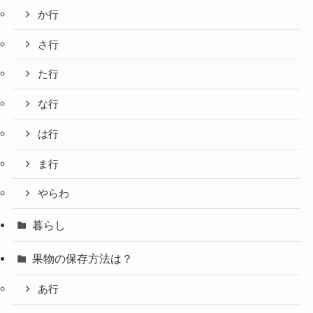
か行
さ行
た行
な行
は行
ま行
やらわ
暮らし
果物の保存方法は？
あ行