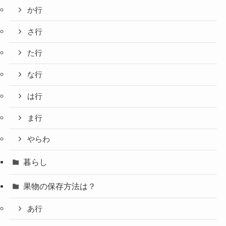
か行
さ行
た行
な行
は行
ま行
やらわ
暮らし
果物の保存方法は？
あ行