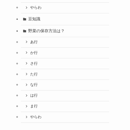
やらわ
豆知識
野菜の保存方法は？
あ行
か行
さ行
た行
な行
は行
ま行
やらわ