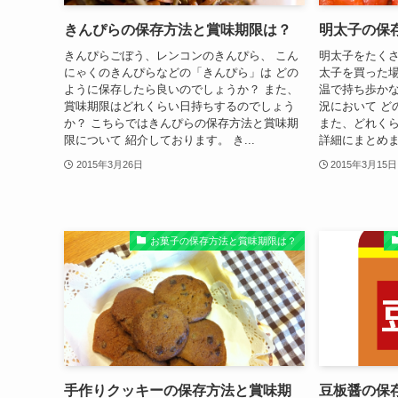
きんぴらの保存方法と賞味期限は？
明太子の保
きんぴらごぼう、レンコンのきんぴら、 こん
明太子をたくさ
にゃくのきんぴらなどの「きんぴら」は どの
太子を買った場
ように保存したら良いのでしょうか？ また、
温で持ち歩か
賞味期限はどれくらい日持ちするのでしょう
況において ど
か？ こちらではきんぴらの保存方法と賞味期
また、どれく
限について 紹介しております。 き...
詳細にまとめまし
2015年3月26日
2015年3月15日
お菓子の保存方法と賞味期限は？
手作りクッキーの保存方法と賞味期
豆板醤の保