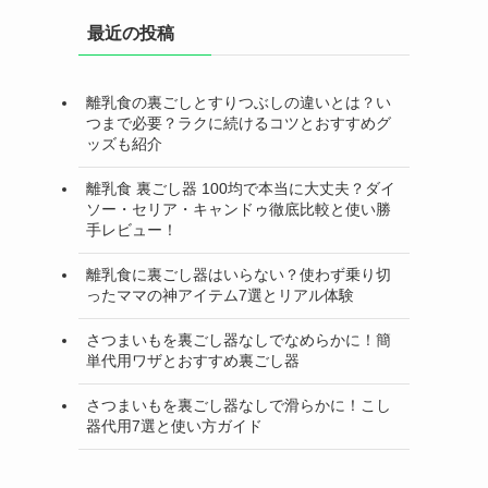
最近の投稿
離乳食の裏ごしとすりつぶしの違いとは？い
つまで必要？ラクに続けるコツとおすすめグ
ッズも紹介
離乳食 裏ごし器 100均で本当に大丈夫？ダイ
ソー・セリア・キャンドゥ徹底比較と使い勝
手レビュー！
離乳食に裏ごし器はいらない？使わず乗り切
ったママの神アイテム7選とリアル体験
さつまいもを裏ごし器なしでなめらかに！簡
単代用ワザとおすすめ裏ごし器
さつまいもを裏ごし器なしで滑らかに！こし
器代用7選と使い方ガイド