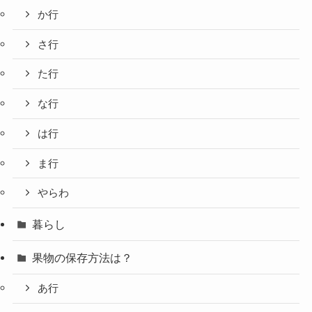
か行
さ行
た行
な行
は行
ま行
やらわ
暮らし
果物の保存方法は？
あ行