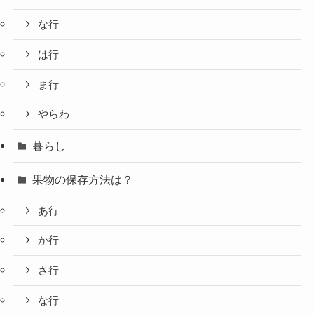
な行
は行
ま行
やらわ
暮らし
果物の保存方法は？
あ行
か行
さ行
な行