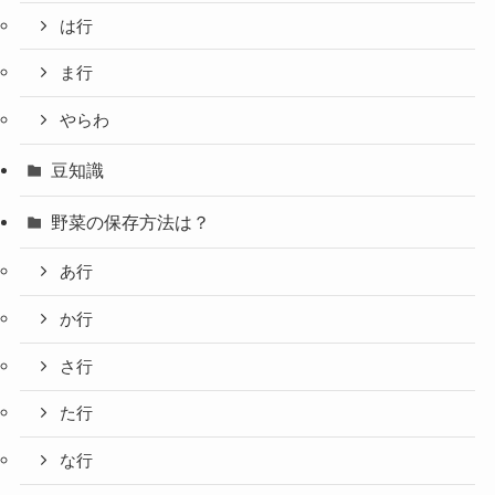
は行
ま行
やらわ
豆知識
野菜の保存方法は？
あ行
か行
さ行
た行
な行