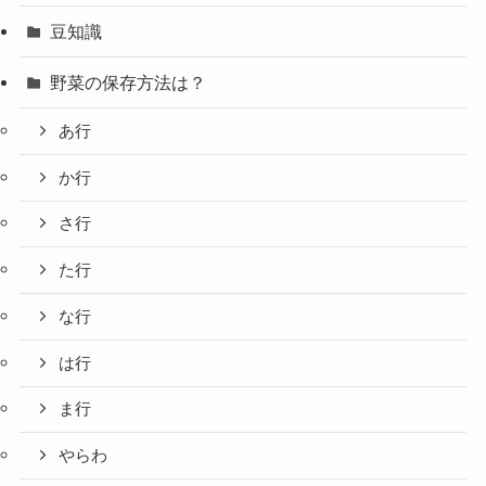
豆知識
野菜の保存方法は？
あ行
か行
さ行
た行
な行
は行
ま行
やらわ