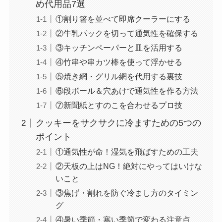
め代用品7選
①割り箸を並べて即席クーラーにする
②牛乳パックを切って通気性を確保する
③キッチンペーパーと皿を活用する
④竹串や串カツ棒を使って浮かせる
⑤焼き網・グリル網を代用する裏技
⑥段ボール＆穴あけで通気性を作る方法
⑦新聞紙とすのこを合わせるプロ技
クッキーをサクサクに冷ますための5つの
ポイント
①通気性が命！湿気を飛ばすための工夫
②天板の上はNG！絶対にやってはいけな
いこと
③焦げ・割れを防ぐ冷まし方のタイミン
グ
④暑い季節・寒い季節で変わる注意点