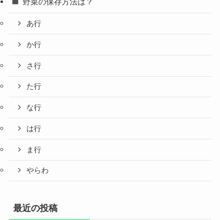
野菜の保存方法は？
あ行
か行
さ行
た行
な行
は行
ま行
やらわ
最近の投稿