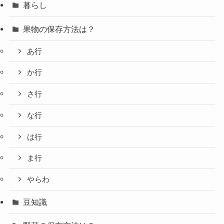
暮らし
果物の保存方法は？
あ行
か行
さ行
な行
は行
ま行
やらわ
豆知識