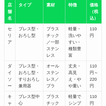
店
タイプ
素材
特徴
価格
舗
（税
名
込）
セ
プレス型・
プラス
軽量・
110
リ
おろし型
チック
洗いや
円
ア
／一部
すい・
ステン
種類豊
レス
富
ダ
プレス型・
オール
丈夫・
110
イ
おろし型・
ステン
高見
円～
ソ
すりおろし
レス／
え・や
220
ー
兼用器
プラ
や重い
円
キ
プレス型中
プラス
軽量で
110
ャ
心
チック
シンプ
円