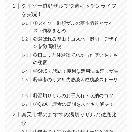
ダイソー麺類ザルで快適キッチンライフ
を実現！
①ダイソー麺類ザルの基本情報とサイ
ズ・価格まとめ
②選ばれる理由！コスパ・機能・デザイ
ンを徹底解説
③口コミと体験談でわかった使いやすさ
の秘密
④SNSで話題！便利な活用法＆裏ワザ集
⑤筆者のリアル失敗談＆成功談ストーリ
ー
⑥湯切りザルのお手入れ・収納のコツ
⑦Q&A：読者の疑問をスッキリ解決！
楽天市場のおすすめ湯切りザルと徹底比
較！
①楽天で人気の湯切りザル一覧と特徴