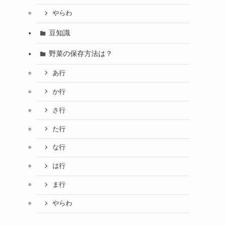
やらわ
豆知識
野菜の保存方法は？
あ行
か行
さ行
た行
な行
は行
ま行
やらわ