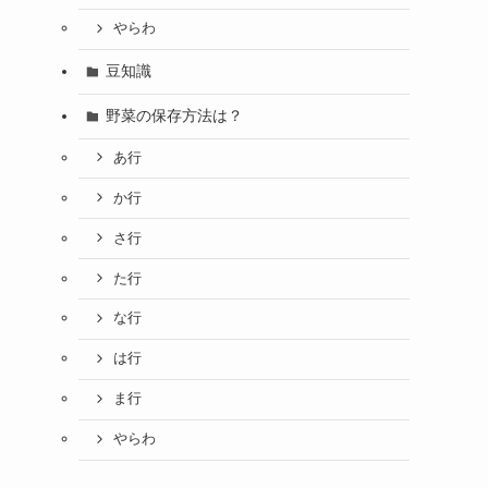
やらわ
豆知識
野菜の保存方法は？
あ行
か行
さ行
た行
な行
は行
ま行
やらわ