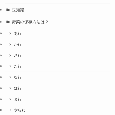
豆知識
野菜の保存方法は？
あ行
か行
さ行
た行
な行
は行
ま行
やらわ