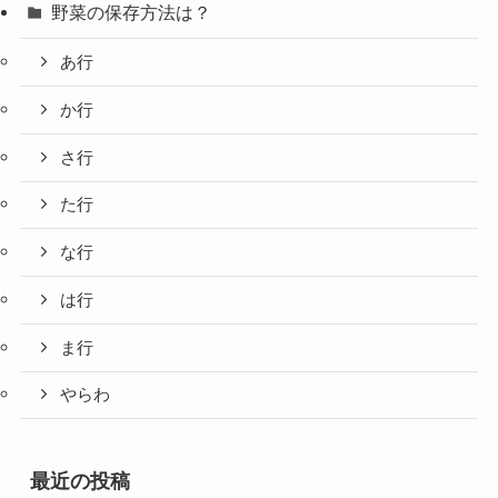
野菜の保存方法は？
あ行
か行
さ行
た行
な行
は行
ま行
やらわ
最近の投稿