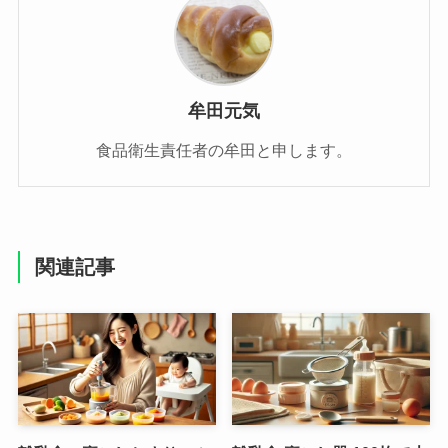
牟田元気
食品衛生責任者の牟田と申します。
関連記事
離乳食の裏ごしとすりつぶ
離乳食 裏ごし器 100均で本
しの違いとは？いつまで必
当に大丈夫？ダイソー・セ
要？ラクに続けるコツとお
リア・キャンドゥ徹底比較
すすめグッズも紹介
と使い勝手レビュー！
2025年10月21日
2025年10月8日