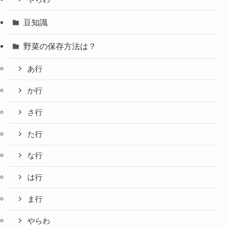
豆知識
野菜の保存方法は？
あ行
か行
さ行
た行
な行
は行
ま行
やらわ