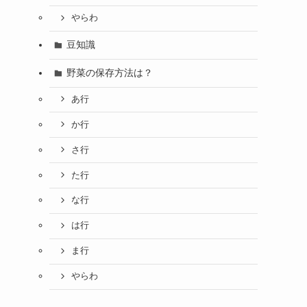
やらわ
豆知識
野菜の保存方法は？
あ行
か行
さ行
た行
な行
は行
ま行
やらわ