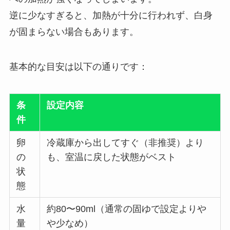
逆に少なすぎると、加熱が十分に行われず、白身
が固まらない場合もあります。
基本的な目安は以下の通りです：
条
設定内容
件
卵
冷蔵庫から出してすぐ（非推奨）より
の
も、室温に戻した状態がベスト
状
態
水
約80〜90ml（通常の固ゆで設定よりや
量
や少なめ）