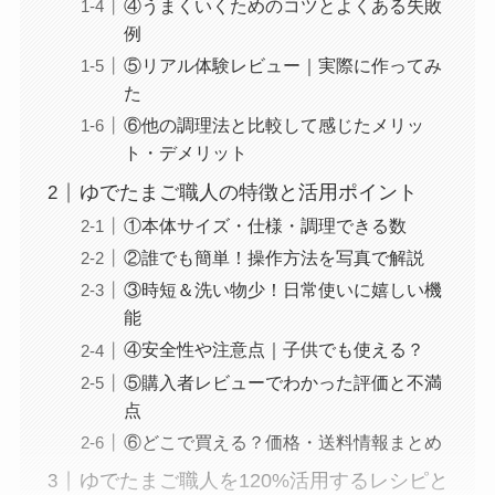
④うまくいくためのコツとよくある失敗
例
⑤リアル体験レビュー｜実際に作ってみ
た
⑥他の調理法と比較して感じたメリッ
ト・デメリット
ゆでたまご職人の特徴と活用ポイント
①本体サイズ・仕様・調理できる数
②誰でも簡単！操作方法を写真で解説
③時短＆洗い物少！日常使いに嬉しい機
能
④安全性や注意点｜子供でも使える？
⑤購入者レビューでわかった評価と不満
点
⑥どこで買える？価格・送料情報まとめ
ゆでたまご職人を120%活用するレシピと