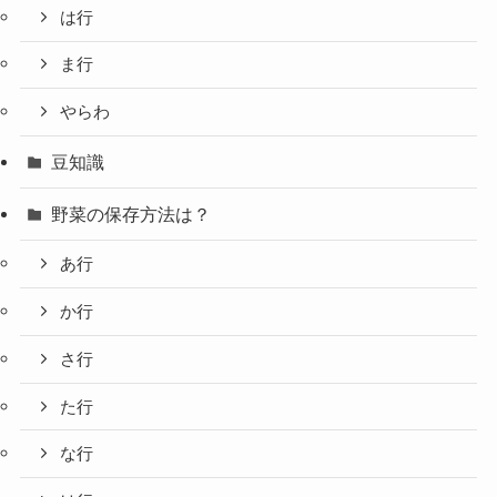
は行
ま行
やらわ
豆知識
野菜の保存方法は？
あ行
か行
さ行
た行
な行