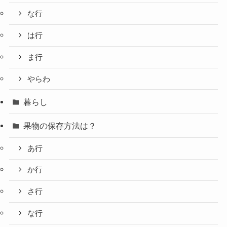
な行
は行
ま行
やらわ
暮らし
果物の保存方法は？
あ行
か行
さ行
な行