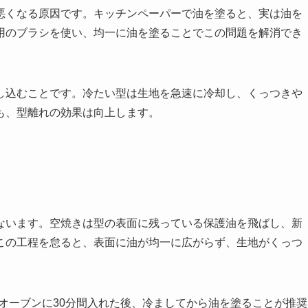
悪くなる原因です。キッチンペーパーで油を塗ると、実は油を
用のブラシを使い、均一に油を塗ることでこの問題を解消でき
し込むことです。冷たい型は生地を急速に冷却し、くっつきや
も、型離れの効果は向上します。
ないます。空焼きは型の表面に残っている保護油を飛ばし、新
この工程を怠ると、表面に油が均一に広がらず、生地がくっつ
のオーブンに30分間入れた後、冷ましてから油を塗ることが推奨