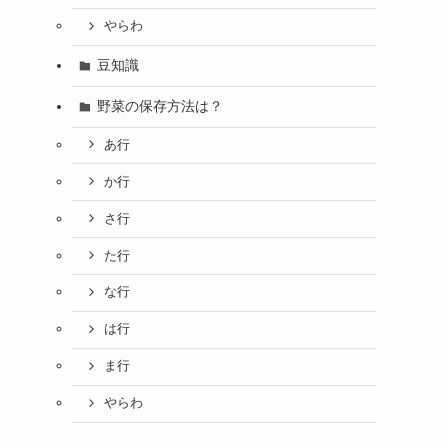
やらわ
豆知識
野菜の保存方法は？
あ行
か行
さ行
た行
な行
は行
ま行
やらわ