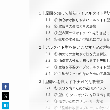
原因を知って解決へ！アルタイト型
① 初心者が陥りやすいアルタイト
② 空焼きの失敗とその影響
③ 型表面の傷がトラブルを引き起
④ 生地の水分量が型離れに与える
アルタイト型を使いこなすための準
① 初めての空焼き方法を完全解説
② 油塗布の極意：初心者でも失敗
③ 空焼き不要タイプのアルタイト
④ 生地がくっつかないための下準
型離れを良くする実践的な改善策
① 失敗を防ぐための必須アイテム
② 型にくっついたパンを取り出す
③ 傷ついた型のリカバリー方法
④ 「型離れ改善スプレー」の使い