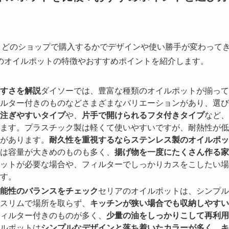
、どのショップで購入するかでデザインや使い勝手が変わって
のオイルポットの特徴やおすすめポイントを紹介します。
すさを解説
ダイソーでは、豊富な種類のオイルポットが揃って
ルター付きのものなどさまざまなバリエーションがあり、選び
注ぎやすいタイプ
や、
片手で開けられるフタ付きタイプ
など、
ます。プラスチック製は軽くて使いやすいですが、耐熱性が低
があります。
耐久性を重視するならステンレス製のオイルポッ
は容量が大きめのものも多く、
揚げ物を一度にたくさん作る家
ットが必要な場合や、フィルターでしっかりカスをこしたい場
す。
能性のバランスをチェック
セリアのオイルポットは、シンプル
スリムで場所を取らず、
キッチンが狭い場合でも収納しやすい
ィルター付きのものが多く、
少量の油をしっかりこして再利用
ルポットは
シンプルなデザインと落ち着いたカラーが多く、キ