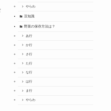
やらわ
ば
豆知識
野菜の保存方法は？
う
あ行
か行
さ行
た行
な行
は行
ま行
やらわ