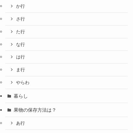
か行
さ行
た行
な行
は行
ま行
やらわ
暮らし
果物の保存方法は？
あ行