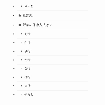
やらわ
豆知識
野菜の保存方法は？
あ行
か行
さ行
た行
な行
は行
ま行
やらわ