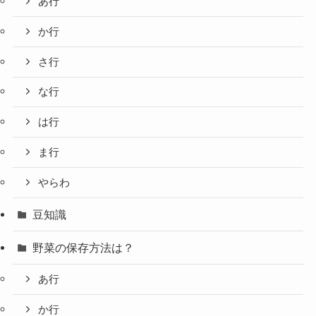
あ行
か行
さ行
な行
は行
ま行
やらわ
豆知識
野菜の保存方法は？
あ行
か行