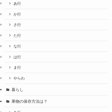
あ行
か行
さ行
た行
な行
は行
ま行
やらわ
暮らし
果物の保存方法は？