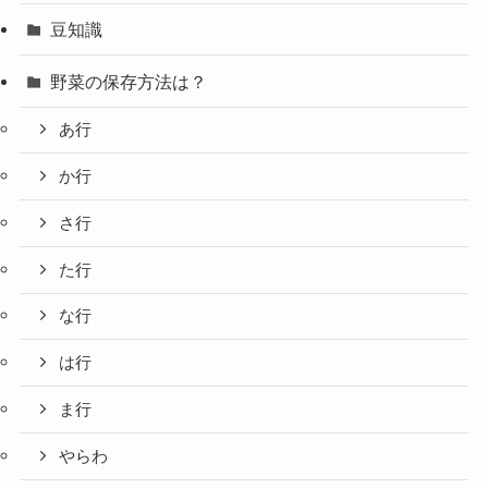
豆知識
野菜の保存方法は？
あ行
か行
さ行
た行
な行
は行
ま行
やらわ