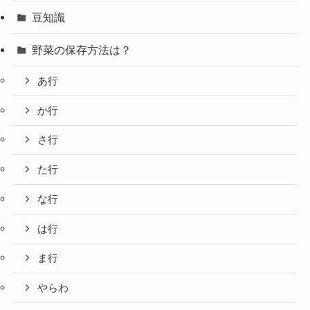
豆知識
野菜の保存方法は？
あ行
か行
さ行
た行
な行
は行
ま行
やらわ