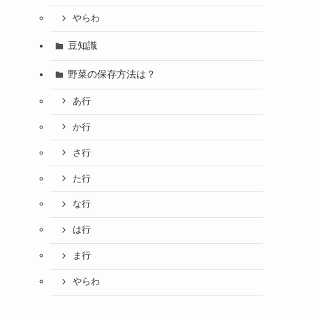
やらわ
豆知識
野菜の保存方法は？
あ行
か行
さ行
た行
な行
は行
ま行
やらわ