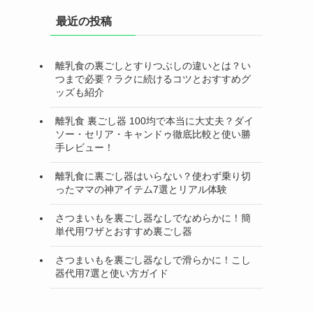
最近の投稿
離乳食の裏ごしとすりつぶしの違いとは？い
つまで必要？ラクに続けるコツとおすすめグ
ッズも紹介
離乳食 裏ごし器 100均で本当に大丈夫？ダイ
ソー・セリア・キャンドゥ徹底比較と使い勝
手レビュー！
離乳食に裏ごし器はいらない？使わず乗り切
ったママの神アイテム7選とリアル体験
さつまいもを裏ごし器なしでなめらかに！簡
単代用ワザとおすすめ裏ごし器
さつまいもを裏ごし器なしで滑らかに！こし
器代用7選と使い方ガイド