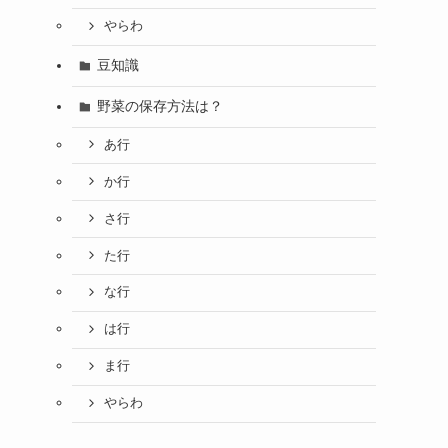
やらわ
豆知識
野菜の保存方法は？
あ行
か行
さ行
た行
な行
は行
ま行
やらわ