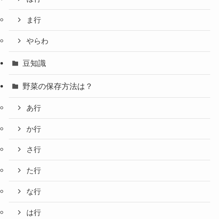
ま行
やらわ
豆知識
野菜の保存方法は？
あ行
か行
さ行
た行
な行
は行