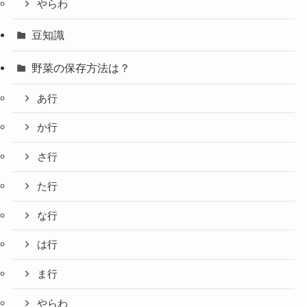
やらわ
豆知識
野菜の保存方法は？
あ行
か行
さ行
た行
な行
は行
ま行
やらわ