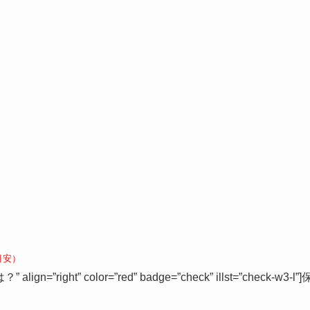
。
目安）
n=”right” color=”red” badge=”check” illst=”check-w3-l”]