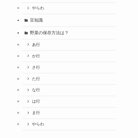
やらわ
豆知識
野菜の保存方法は？
あ行
か行
さ行
た行
な行
は行
ま行
やらわ