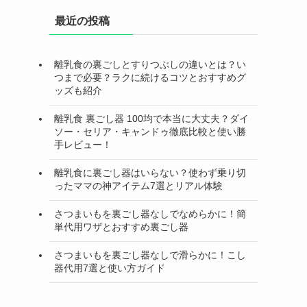
最近の投稿
離乳食の裏ごしとすりつぶしの違いとは？い
つまで必要？ラクに続けるコツとおすすめグ
ッズも紹介
離乳食 裏ごし器 100均で本当に大丈夫？ダイ
ソー・セリア・キャンドゥ徹底比較と使い勝
手レビュー！
離乳食に裏ごし器はいらない？使わず乗り切
ったママの神アイテム7選とリアル体験
さつまいもを裏ごし器なしでなめらかに！簡
単代用ワザとおすすめ裏ごし器
さつまいもを裏ごし器なしで滑らかに！こし
器代用7選と使い方ガイド