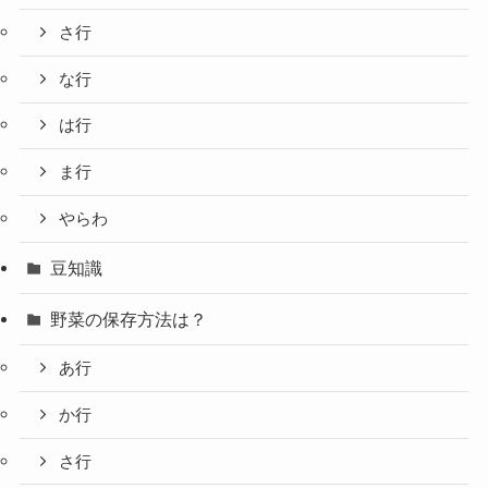
さ行
な行
は行
ま行
やらわ
豆知識
野菜の保存方法は？
あ行
か行
さ行