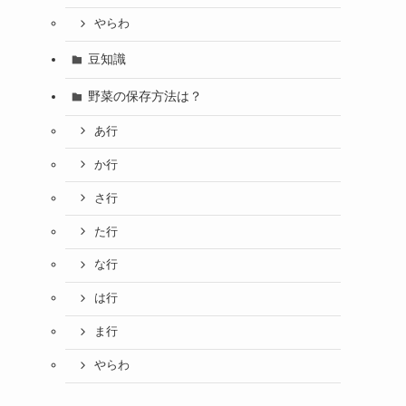
やらわ
豆知識
野菜の保存方法は？
あ行
か行
さ行
た行
な行
は行
ま行
やらわ