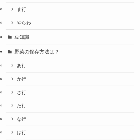
ま行
やらわ
豆知識
野菜の保存方法は？
あ行
か行
さ行
た行
な行
は行