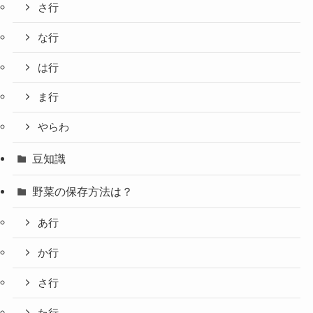
さ行
な行
は行
ま行
やらわ
豆知識
野菜の保存方法は？
あ行
か行
さ行
た行