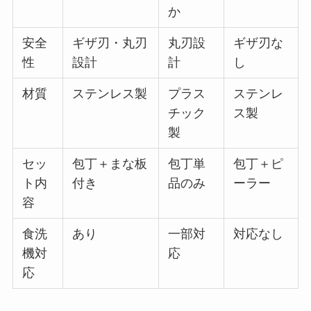
か
安全
ギザ刃・丸刃
丸刃設
ギザ刃な
性
設計
計
し
材質
ステンレス製
プラス
ステンレ
チック
ス製
製
セッ
包丁＋まな板
包丁単
包丁＋ピ
ト内
付き
品のみ
ーラー
容
食洗
あり
一部対
対応なし
機対
応
応