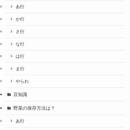
あ行
か行
さ行
な行
は行
ま行
やらわ
豆知識
野菜の保存方法は？
あ行