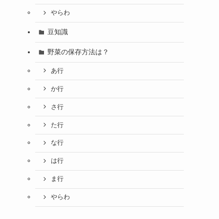
やらわ
豆知識
野菜の保存方法は？
あ行
か行
さ行
た行
な行
は行
ま行
やらわ