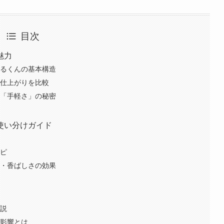
目次
魅力
けるくんの基本構造
と仕上がりを比較
と「手軽さ」の秘密
使い分けガイド
由
シピ
目・香ばしさの効果
解説
の影響とは