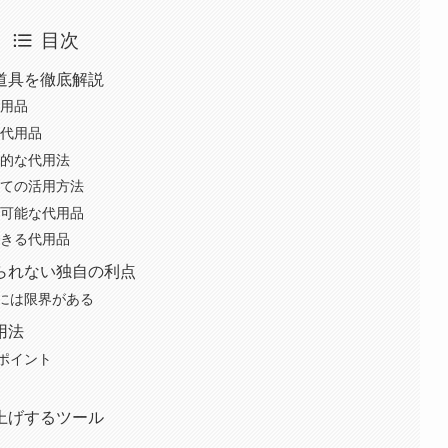
目次
道具を徹底解説
代用品
す代用品
果的な代用法
しての活用方法
砕可能な代用品
できる代用品
られない独自の利点
には限界がある
用法
ポイント
上げするツール