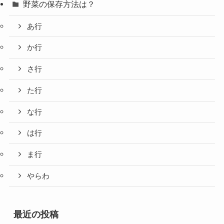
野菜の保存方法は？
あ行
か行
さ行
た行
な行
は行
ま行
やらわ
最近の投稿